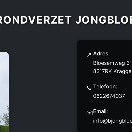
RONDVERZET JONGBLO
Adres:
Bloesemweg 3
8317RK Kragge
Telefoon:
0622674037
Email:
info@bjongbloe