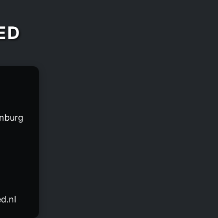
ED
nburg
d.nl